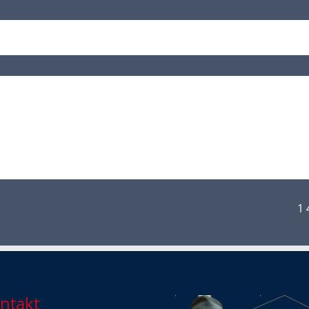
1
ntakt